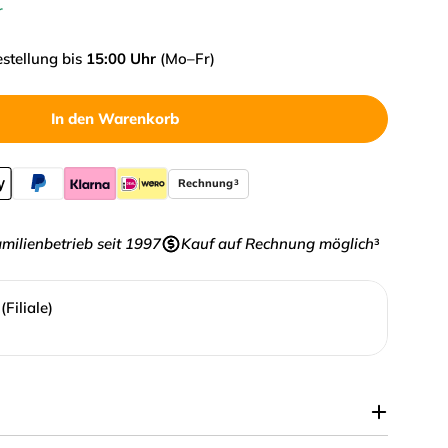
verfügbar
r
estellung bis
15:00 Uhr
(Mo–Fr)
In den Warenkorb
nkorkenzieher verringern
er Stangenkorkenzieher erhöhen
Rechnung
3
milienbetrieb seit 1997
Kauf auf Rechnung möglich
³
Filiale)