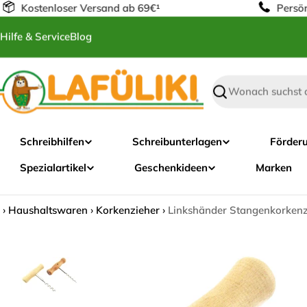
Zum
Kostenloser Versand ab 69€¹
------------------
Persönlic
Inhalt
Hilfe & Service
Blog
springen
Suchen
Schreibhilfen
Schreibunterlagen
Förder
Spezialartikel
Geschenkideen
Marken
›
Haushaltswaren
›
Korkenzieher
›
Linkshänder Stangenkorkenz
Startseite