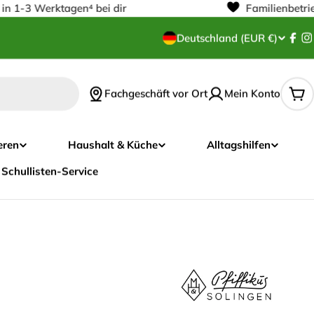
1-3 Werktagen⁴ bei dir
------------------
Familienbetrieb s
L
Deutschland (EUR €)
Fac
I
a
Fachgeschäft vor Ort
Mein Konto
n
Wa
d
eren
Haushalt & Küche
Alltagshilfen
/
Schullisten-Service
R
e
g
i
o