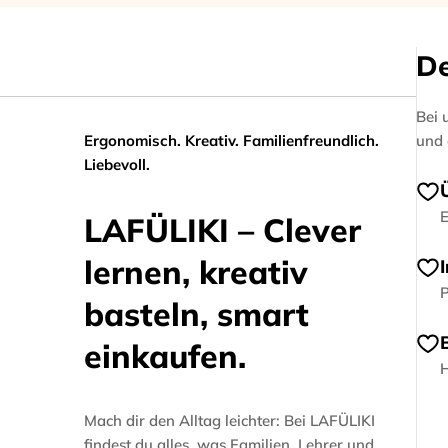
D
Bei 
Ergonomisch. Kreativ. Familienfreundlich.
und 
Liebevoll.
E
LAFÜLIKI – Clever
lernen, kreativ
P
basteln, smart
einkaufen.
H
Mach dir den Alltag leichter: Bei LAFÜLIKI
findest du alles, was Familien, Lehrer und