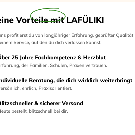
eine
Vorteile
mit LAFÜLIKI
uns profitierst du von langjähriger Erfahrung, geprüfter Qualität
einem Service, auf den du dich verlassen kannst.
Eine Frage stell
Über 25 Jahre Fachkompetenz & Herzblut
rfahrung, der Familien, Schulen, Praxen vertrauen.
Ihr
Name
Individuelle Beratung, die dich wirklich weiterbringt
Ihre
ersönlich, ehrlich, Praxisorientiert.
E-
Mail
Ihr
Teile dieses Produkt
Blitzschneller & sicherer Versand
Telefon
eute bestellt, blitzschnell bei dir.
Teilen
Ihre
Nachricht