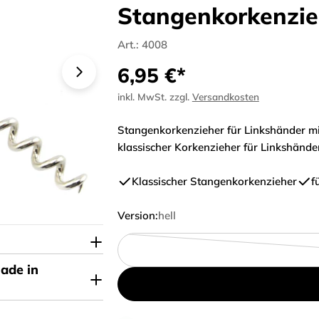
Stangenkorkenzie
Art.:
4008
Regulärer
6,95 €*
Preis
inkl. MwSt. zzgl.
Versandkosten
Stangenkorkenzieher für Linkshänder mit 
klassischer Korkenzieher für Linkshände
Klassischer Stangenkorkenzieher
f
Version:
hell
Made in