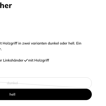
her
n
Holzgriff in zwei varianten dunkel oder hell. Ein
r.
ür Linkshänder
mit Holzgriff
dunkel
Variante
ausverkauft
hell
oder
nicht