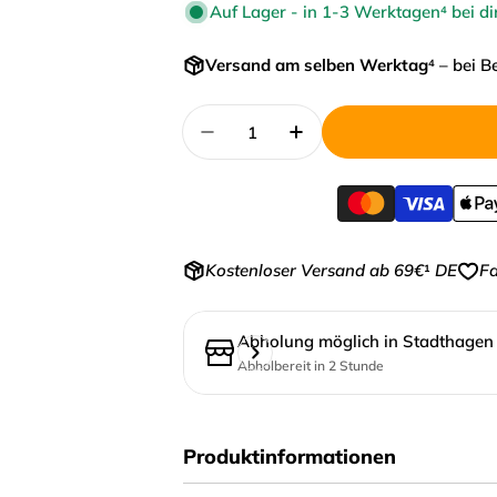
Auf Lager - in 1-3 Werktagen⁴ bei di
Versand am selben Werktag
⁴ – bei B
Menge
Menge für Linkshänder Stange
Menge für Linkshänd
Kostenloser Versand ab 69€
¹
DE
Fa
Abholung möglich in
Stadthagen (
Abholbereit in 2 Stunde
Produktinformationen